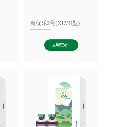
禽优乐2号(XLVII型)
立即查看+