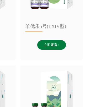
羊优乐5号(LXIV型)
立即查看+