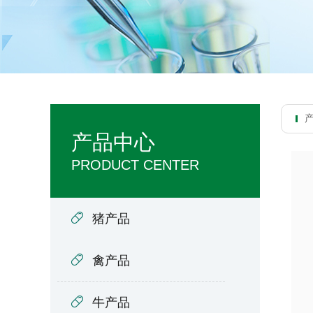
产品中心
PRODUCT CENTER
猪产品
禽产品
牛产品